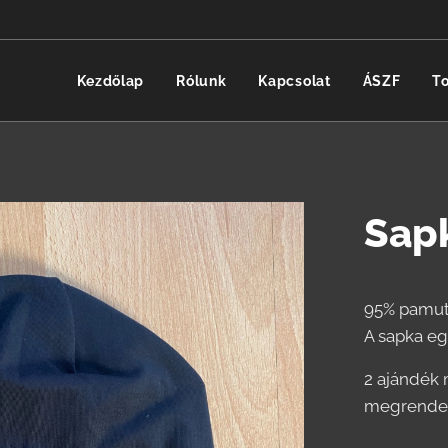
Kezdőlap
Rólunk
Kapcsolat
ÁSZF
T
Sap
95% pamut,
A sapka eg
2 ajándék 
megrende