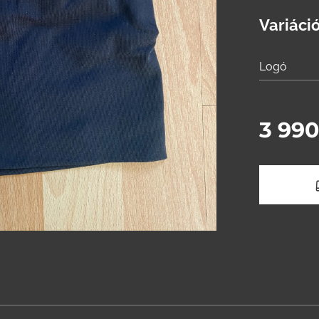
Variáció
Logó
3 990