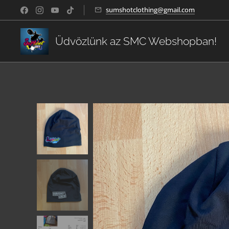
sumshotclothing@gmail.com
Üdvözlünk az SMC Webshopban!