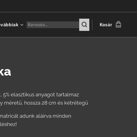
ovábbiak
Kosár
ka
 5% elasztikus anyagot tartalmaz
y méretű, hossza 28 cm és kétrétegű
matricát adunk aláírva minden
léshez!