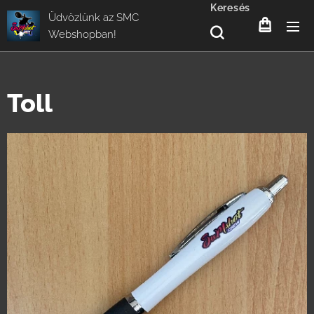
Keresés
Üdvözlünk az SMC
Webshopban!
Toll